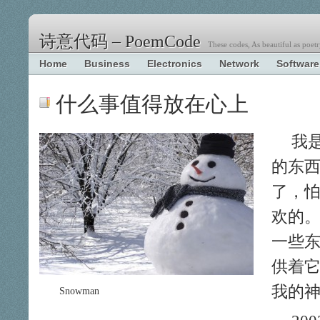
诗意代码 – PoemCode
These codes, As beautiful as poetr
Home
Business
Electronics
Network
Software
什么事值得放在心上
我
的东
了，
欢的
一些
供着
我的
Snowman