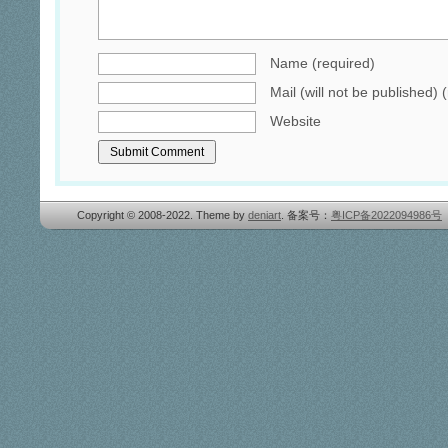
Name (required)
Mail (will not be published) 
Website
Copyright © 2008-2022. Theme by
deniart
. 备案号：
粤ICP备2022094986号