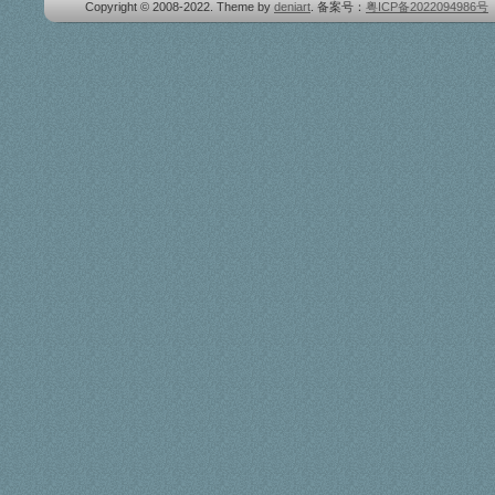
Copyright © 2008-2022. Theme by
deniart
. 备案号：
粤ICP备2022094986号