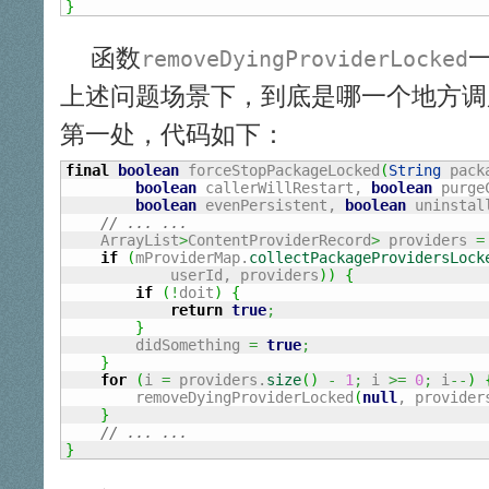
}
函数
removeDyingProviderLocked
上述问题场景下，到底是哪一个地方调
第一处，代码如下：
final
boolean
 forceStopPackageLocked
(
String
 pack
boolean
 callerWillRestart, 
boolean
 purge
boolean
 evenPersistent, 
boolean
 uninstal
// ... ...
    ArrayList
>
ContentProviderRecord
>
 providers 
=
if
(
mProviderMap.
collectPackageProvidersLock
            userId, providers
)
)
{
if
(
!
doit
)
{
return
true
;
}
        didSomething 
=
true
;
}
for
(
i 
=
 providers.
size
(
)
-
1
;
 i 
>=
0
;
 i
--
)
        removeDyingProviderLocked
(
null
, provider
}
// ... ...
}