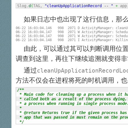
Slog.
d
(
TAG, 
"cleanUpApplicationRecord -- "
+
 app
如果日志中也出现了这行信息，那
06-22 16:03:04.146   998  2071 D ActivityManager: cleanU
06-22 16:03:04.147   998  2071 W ActivityManager: Schedu
06-22 16:03:04.147   998  2071 W ActivityManager: Schedu
由此，可以通过其可以判断调用位
调查到这里，再往下继续追溯就变得非
通过
cleanUpApplicationRecordLo
方法不仅会在进程将死的时机调用，也
/**

 * Main code for cleaning up a process when it ha
 * called both as a result of the process dying, 
 * a process when running in single process mode.
 *

 * @return Returns true if the given process has 
 * app that was passed in must remain on the proc
 */