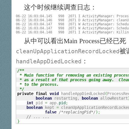
这个时候继续调查日志：
06-22 16:03:04.145   998  2071 I ActivityManager: Proces
06-22 16:03:04.146   998  2071 D ActivityManager: cleanU
06-22 16:03:04.147   998  2071 W ActivityManager: Schedu
06-22 16:03:04.147   998  2071 W ActivityManager: Schedu
从中可以看出Main Process已经
被
cleanUpApplicationRecordLocked
：
handleAppDiedLocked
/**

 * Main function for removing an existing process
 * as a result of that process going away.  Clear
 * to the process.

 */
private
final
void
 handleAppDiedLocked
(
ProcessRec
boolean
 restarting, 
boolean
 allowRestart
int
 pid 
=
 app.
pid
;
boolean
 kept 
=
 cleanUpApplicationRecordLocke
false
/*replacingPid*/
)
;
// ... ...      
}