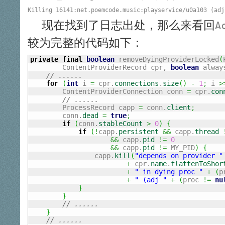
现在找到了日志出处，那么来看回
A
较为完整的代码如下：
private
final
boolean
 removeDyingProviderLocked
(
        ContentProviderRecord cpr, 
boolean
 alway
// ......
for
(
int
 i 
=
 cpr.
connections
.
size
(
)
-
1
;
 i 
>
        ContentProviderConnection conn 
=
 cpr.
con
// ......
        ProcessRecord capp 
=
 conn.
client
;
        conn.
dead
=
true
;
if
(
conn.
stableCount
>
0
)
{
if
(
!
capp.
persistent
&&
 capp.
thread
&&
 capp.
pid
!=
0
&&
 capp.
pid
!=
 MY_PID
)
{
                capp.
kill
(
"depends on provider "
+
 cpr.
name
.
flattenToShor
+
" in dying proc "
+
(
p
+
" (adj "
+
(
proc 
!=
nu
}
}
// ......
}
// ......