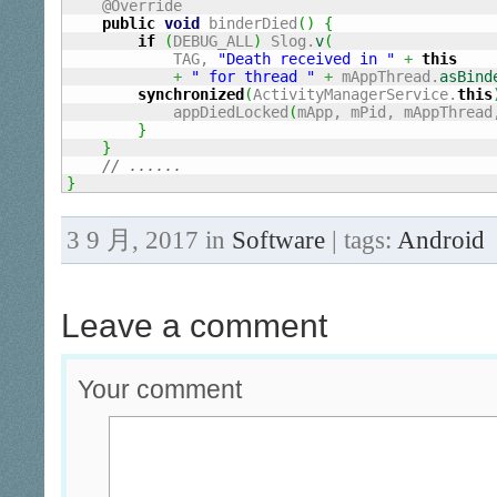
    @Override

public
void
 binderDied
(
)
{
if
(
DEBUG_ALL
)
 Slog.
v
(
            TAG, 
"Death received in "
+
this
+
" for thread "
+
 mAppThread.
asBind
synchronized
(
ActivityManagerService.
this
            appDiedLocked
(
mApp, mPid, mAppThread
}
}
// ......
}
3 9 月, 2017 in
Software
| tags:
Android
Leave a comment
Your comment