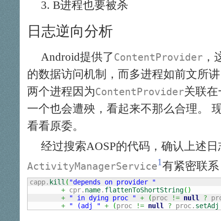
B进程也要被杀
日志逆向分析
Android提供了
，
ContentProvider
的数据访问机制，而多进程如前文所讲
两个进程因为
关联在
ContentProvider
一个也会遭殃，看起来不那么合理。 
看看原委。
经过搜索AOSP的代码，确认上述日
1
有紧密联系
ActivityManagerService
capp.
kill
(
"depends on provider "
+
 cpr.
name
.
flattenToShortString
(
)
+
" in dying proc "
+
(
proc 
!=
null
?
 pr
+
" (adj "
+
(
proc 
!=
null
?
 proc.
setAdj