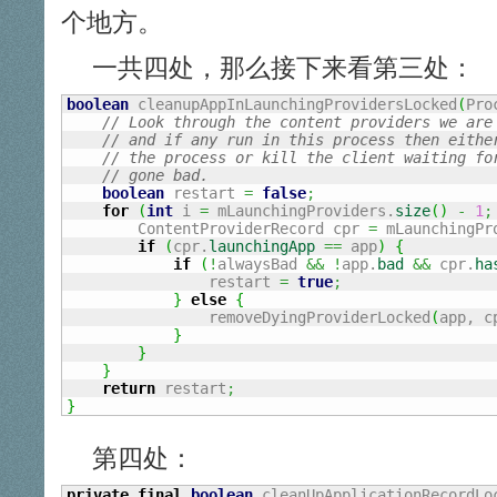
个地方。
一共四处，那么接下来看第三处：
boolean
 cleanupAppInLaunchingProvidersLocked
(
Pro
// Look through the content providers we are
// and if any run in this process then eithe
// the process or kill the client waiting fo
// gone bad.
boolean
 restart 
=
false
;
for
(
int
 i 
=
 mLaunchingProviders.
size
(
)
-
1
;
        ContentProviderRecord cpr 
=
 mLaunchingPr
if
(
cpr.
launchingApp
==
 app
)
{
if
(
!
alwaysBad 
&&
!
app.
bad
&&
 cpr.
ha
                restart 
=
true
;
}
else
{
                removeDyingProviderLocked
(
app, c
}
}
}
return
 restart
;
}
第四处：
private
final
boolean
 cleanUpApplicationRecordLo