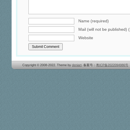
Name (required)
Mail (will not be published) 
Website
Copyright © 2008-2022. Theme by
deniart
. 备案号：
粤ICP备2022094986号