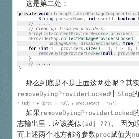
这是第二处：
private
void
 cleanupDisabledPackageComponentsLoc
String
 packageName, 
int
 userId, 
boolean
 
// ......
// Clean-up disabled providers.
    ArrayList
>
ContentProviderRecord
>
 providers 
=
    mProviderMap.
collectPackageProvidersLocked
(
            packageName, disabledClasses, 
true
, 
for
(
int
 i 
=
 providers.
size
(
)
-
1
;
 i 
>=
0
;
 i
        removeDyingProviderLocked
(
null
, provider
}
// ......
}
那么到底是不是上面这两处呢？其
中
removeDyingProviderLocked
Slog
如果
removeDyingProviderLocked
志输出里，应该类似
。 因为
(adj ??)
而上述两个地方都将参数
赋值为
proc
n