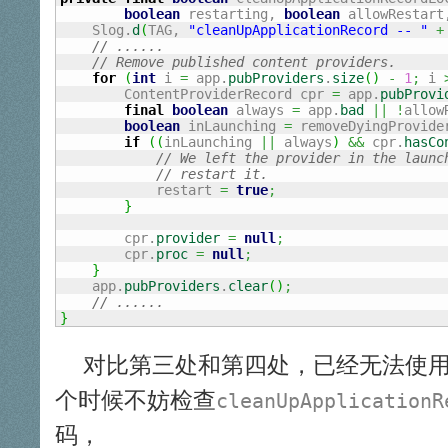
boolean
 restarting, 
boolean
 allowRestart
    Slog.
d
(
TAG, 
"cleanUpApplicationRecord -- "
+
// ......
// Remove published content providers.
for
(
int
 i 
=
 app.
pubProviders
.
size
(
)
-
1
;
 i 
        ContentProviderRecord cpr 
=
 app.
pubProvi
final
boolean
 always 
=
 app.
bad
||
!
allow
boolean
 inLaunching 
=
 removeDyingProvide
if
(
(
inLaunching 
||
 always
)
&&
 cpr.
hasCo
// We left the provider in the launc
// restart it.
            restart 
=
true
;
}
        cpr.
provider
=
null
;
        cpr.
proc
=
null
;
}
    app.
pubProviders
.
clear
(
)
;
// ......
}
对比第三处和第四处，已经无法使用
个时候不妨检查
cleanUpApplicationR
码，