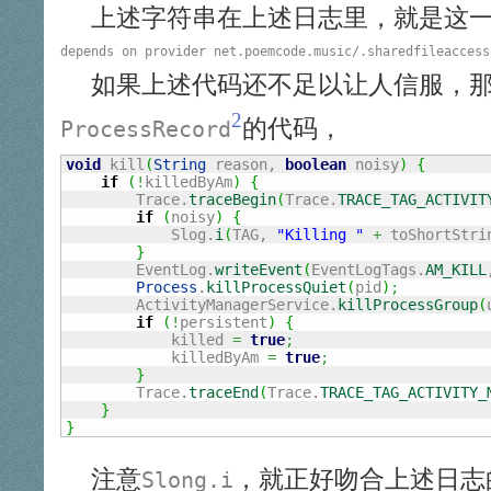
上述字符串在上述日志里，就是这
如果上述代码还不足以让人信服，
2
的代码，
ProcessRecord
void
 kill
(
String
 reason, 
boolean
 noisy
)
{
if
(
!
killedByAm
)
{
        Trace.
traceBegin
(
Trace.
TRACE_TAG_ACTIVIT
if
(
noisy
)
{
            Slog.
i
(
TAG, 
"Killing "
+
 toShortStri
}
        EventLog.
writeEvent
(
EventLogTags.
AM_KILL
Process
.
killProcessQuiet
(
pid
)
;
        ActivityManagerService.
killProcessGroup
(
if
(
!
persistent
)
{
            killed 
=
true
;
            killedByAm 
=
true
;
}
        Trace.
traceEnd
(
Trace.
TRACE_TAG_ACTIVITY_
}
}
注意
，就正好吻合上述日志
Slong.i