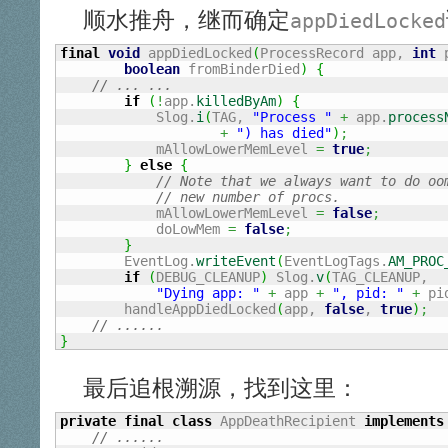
顺水推舟，继而确定
appDiedLocked
final
void
 appDiedLocked
(
ProcessRecord app, 
int
 
boolean
 fromBinderDied
)
{
// ... ...  
if
(
!
app.
killedByAm
)
{
            Slog.
i
(
TAG, 
"Process "
+
 app.
process
+
") has died"
)
;
            mAllowLowerMemLevel 
=
true
;
}
else
{
// Note that we always want to do oo
// new number of procs.
            mAllowLowerMemLevel 
=
false
;
            doLowMem 
=
false
;
}
        EventLog.
writeEvent
(
EventLogTags.
AM_PROC
if
(
DEBUG_CLEANUP
)
 Slog.
v
(
TAG_CLEANUP,

"Dying app: "
+
 app 
+
", pid: "
+
 pi
        handleAppDiedLocked
(
app, 
false
, 
true
)
;
// ......   
}
最后追根溯源，找到这里：
private
final
class
 AppDeathRecipient 
implements
// ......