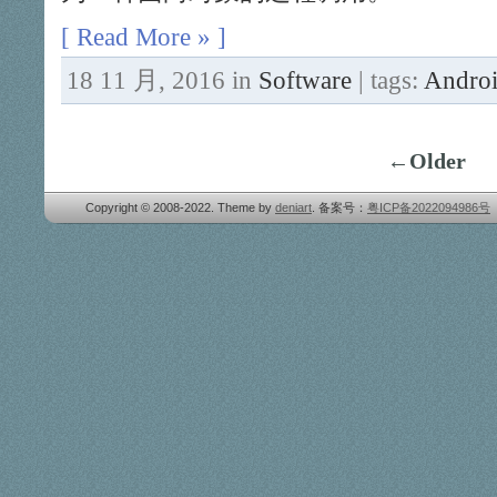
[ Read More » ]
18 11 月, 2016 in
Software
| tags:
Andro
←Older
Copyright © 2008-2022. Theme by
deniart
. 备案号：
粤ICP备2022094986号