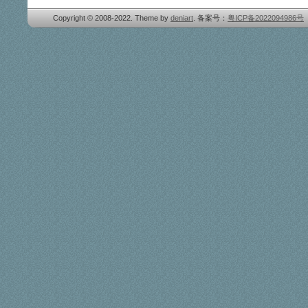
Copyright © 2008-2022. Theme by
deniart
. 备案号：
粤ICP备2022094986号