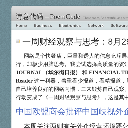
诗意代码 – PoemCode
These codes, As beautiful as poetr
Home
Business
Electronics
Network
Software
一周财经观察与思考：8月29日
网络是个快餐店，巨量和诱人的信息充斥屏
行，却极少用脑思考。我尝试选择高质量的资
JOURNAL（华尔街日报）
和
FINANCIAL
Reader
这一利器，着重看少报道，看精报道，
自己培养良好的网络习惯，二来锻炼自己观察
行动变成了《一周财经观察与思考》，这是其
中国欧盟商会批评中国歧视外
本周关注两则有关外企经营环境恶