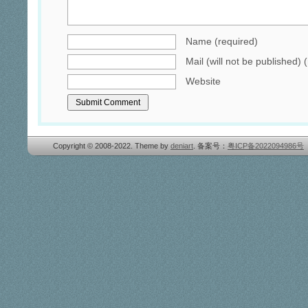
Name (required)
Mail (will not be published) 
Website
Copyright © 2008-2022. Theme by
deniart
. 备案号：
粤ICP备2022094986号