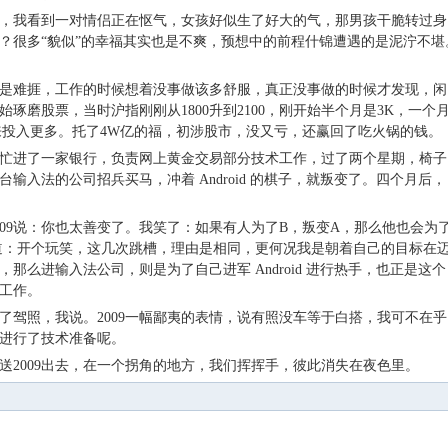
，我看到一对情侣正在怄气，女孩好似生了好大的气，那男孩干脆转过身
吗？很多“貌似”的幸福其实也是不爽，预想中的前程什锦遭遇的是泥泞不堪
是难捱，工作的时候想着没事做该多舒服，真正没事做的时候才发现，闲
琢磨股票，当时沪指刚刚从1800升到2100，刚开始半个月是3K，一个
来投入更多。托了4W亿的福，初涉股市，没又亏，还赢回了吃火锅的钱。
忙进了一家银行，负责网上黄金交易部分技术工作，过了两个星期，椅子
输入法的公司招兵买马，冲着 Android 的棋子，就叛变了。四个月后，
009说：你也太善变了。我笑了：如果有人为了B，叛变A，那么他也会为
道：开个玩笑，这几次跳槽，理由是相同，更何况我是朝着自己的目标在
那么进输入法公司，则是为了自己进军 Android 进行热手，也正是这个
工作。
了驾照，我说。2009一幅鄙夷的表情，说有照没车等于白搭，我可不在乎
进行了技术准备呢。
送2009出去，在一个拐角的地方，我们挥挥手，彼此消失在夜色里。