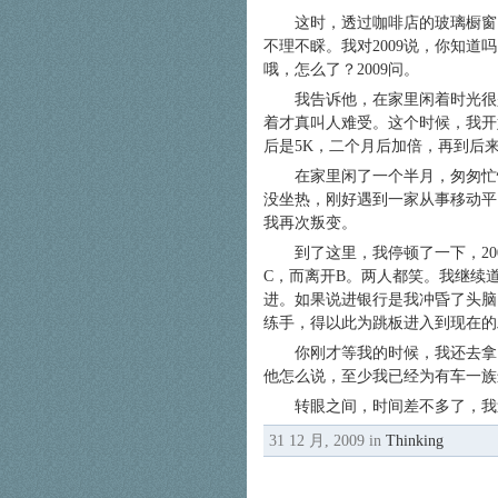
这时，透过咖啡店的玻璃橱窗
不理不睬。我对2009说，你知道
哦，怎么了？2009问。
我告诉他，在家里闲着时光很
着才真叫人难受。这个时候，我开始
后是5K，二个月后加倍，再到后
在家里闲了一个半月，匆匆忙
没坐热，刚好遇到一家从事移动平台
我再次叛变。
到了这里，我停顿了一下，2
C，而离开B。两人都笑。我继续
进。如果说进银行是我冲昏了头脑，
练手，得以此为跳板进入到现在的
你刚才等我的时候，我还去拿
他怎么说，至少我已经为有车一族
转眼之间，时间差不多了，我
31 12 月, 2009 in
Thinking