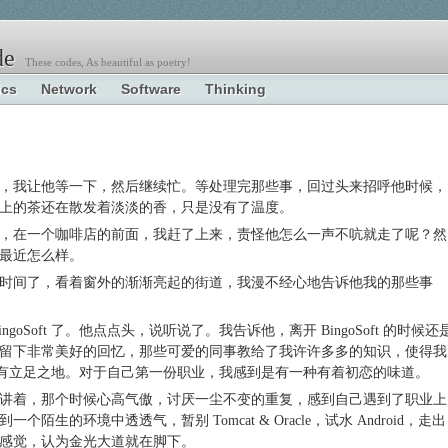
e
These codes, As beautiful as poetry!
ics
Network
Software
Thinking
在忙，我让他等一下，然后继续忙。等处理完那些事，回过头来招呼他时候，
上的茶还在散发着淡淡的香，只是没有了温度。
，在一个咖啡店的前面，我赶了上来，责怪他怎么一声不吭就走了呢？然
最近怎么样。
时间了，看着窗外的渐渐亮起的街道，我漫不经心地告诉他我的那些事
goSoft 了。他点点头，说听说了。我告诉他，离开 BingoSoft 的时候还
留下非常美好的回忆，那些可爱的同事教给了我许许多多的知识，使得我
之后，还有立足之地。对于自己第一份职业，我感到是有一种有着初恋的味道。
讲着，那个时候心高气傲，讨厌一尘不变的重复，感到自己遇到了职业上
生的环境中透透气，暂别 Tomcat & Oracle，试水 Android，走出
感觉，认为金光大道就在脚下。