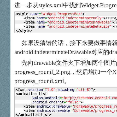
进一步从styles.xml中找到Widget.Pro
<style
name
=
"Widget.ProgressBar"
>
<item
name
=
"android:indeterminateOnly"
>
true
<
<item
name
=
"android:indeterminateDrawable"
>
@
<item
name
=
"android:indeterminateBehavior"
>
r
</style
>
如果没猜错的话，接下来要做事情
android:indeterminateDrawable对应的dr
先向drawable文件夹下增加两个图片progr
progress_round_2.png，然后增加一
progress_round.xml。
<?xml
version
=
"1.0"
encoding
=
"utf-8"
?>
<animation-list
xmlns:android
=
"http://schemas.android.co
android:oneshot
=
"false"
>
<item
android:drawable
=
"@drawable/progress_r
<item
android:drawable
=
"@drawable/progress_r
</animation-list
>