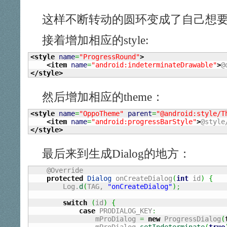
这样不断转动的圆环变成了自己想
接着增加相应的style:
<style
name
=
"ProgressRound"
>
<item
name
=
"android:indeterminateDrawable"
>
@
</style
>
然后增加相应的theme：
<style
name
=
"OppoTheme"
parent
=
"@android:style/T
<item
name
=
"android:progressBarStyle"
>
@style
</style
>
最后来到生成Dialog的地方：
    @Override

protected
Dialog
 onCreateDialog
(
int
 id
)
{
    	Log.
d
(
TAG, 
"onCreateDialog"
)
;
switch
(
id
)
{
case
 PRODIALOG_KEY
:
            	mProDialog 
=
new
 ProgressDialog
(