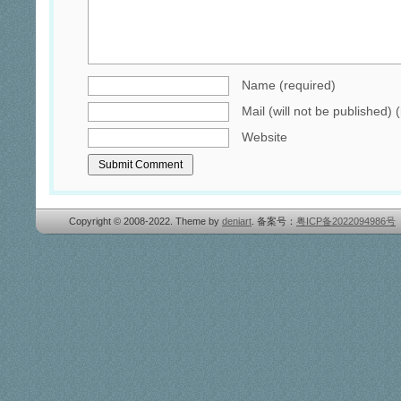
Name (required)
Mail (will not be published) 
Website
Copyright © 2008-2022. Theme by
deniart
. 备案号：
粤ICP备2022094986号