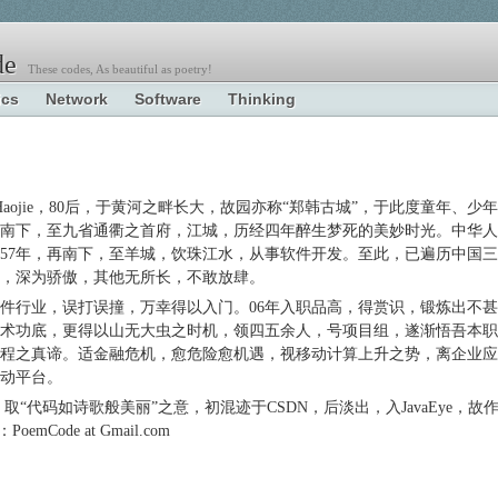
e
These codes, As beautiful as poetry!
ics
Network
Software
Thinking
 Haojie，80后，于黄河之畔长大，故园亦称“郑韩古城”，于此度童年、少年
南下，至九省通衢之首府，江城，历经四年醉生梦死的美妙时光。中华人
57年，再南下，至羊城，饮珠江水，从事软件开发。至此，已遍历中国三
，深为骄傲，其他无所长，不敢放肆。
件行业，误打误撞，万幸得以入门。06年入职品高，得赏识，锻炼出不甚
术功底，更得以山无大虫之时机，领四五余人，号项目组，遂渐悟吾本职
程之真谛。适金融危机，愈危险愈机遇，视移动计算上升之势，离企业应
动平台。
称，取“代码如诗歌般美丽”之意，初混迹于CSDN，后淡出，入JavaEye，故
Code at Gmail.com