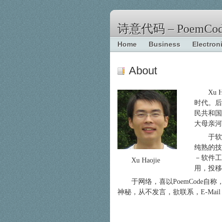
诗意代码 – PoemCod
Home
Business
Electron
About
Xu
时代。后
民共和国
大母亲河
于软
纯熟的技
－软件工
Xu Haojie
用，投移
于网络，喜以PoemCode自
神秘，从不发言，欲联系，E-Mail：Poem