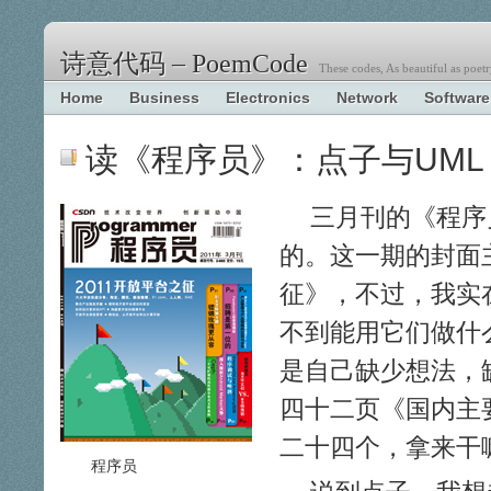
诗意代码 – PoemCode
These codes, As beautiful as poetr
Home
Business
Electronics
Network
Software
读《程序员》：点子与UML
三月刊的《程序
的。这一期的封面主
征》，不过，我实
不到能用它们做什
是自己缺少想法，
四十二页《国内主
二十四个，拿来干
程序员