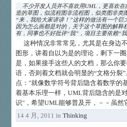
不少开发人员并不喜欢用UML，更喜欢在
造的草图，似流程图非流程图，似类图非类
“来，我给大家讲讲！”这样的做法有一个巨大
因为怎么画都是对的，关于这个草图的解释权
有，同事也不好批评“我”，项目主要依赖“
这种情况非常常见，尤其是在身边不
图形，讲着自以为是的理论，剩下一圈
是，如果接手这些人的文档，那么你要
语，否则着文档就会明显的“文格分裂
点：
就像数学符号背后隐含着数学的
着基本乐理一样，UML背后隐含的是
识
，希望UML能够普及开，－－虽然
14 4 月, 2011 in
Thinking