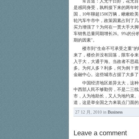
常言道：人无千日好，花无百
是感同身受，孰料接下来的两年时
国，10年聊超1500万辆，瞅瞅
轮汽车牛市中，政策因素占到了几
买力增强了？为何在一贯大手大脚
车销售总量同期增长26。9%的分
期的因素
。
楼市到“生命不可承受之重”
来了，楼价并没有回落，限车令来
入于大，大通于海。当政者不思疏
多。为何人多？利多，何为例？资
金融中心。这些城市占据了大多了
中国经济地区差异太大，这种
中西部人民不够勤劳，不是二三线
市，人为地助长，又人为地约束。
道，这是举全国之力来装点门面的
27 12 月, 2010 in
Business
Leave a comment