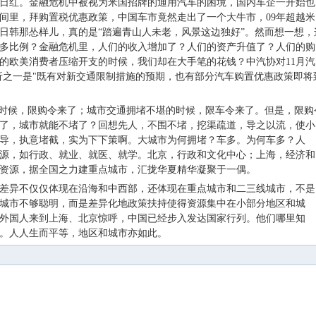
日红。金融危机中被视为米国招牌的通用汽车的困境，国内车企一开始也
间里，拜购置税优惠政策，中国车市竟然走出了一个大牛市，09年超越米
欧美日韩那怂样儿，真的是“踏遍青山人未老，风景这边独好”。然而想一想，
多比例？金融危机里，人们的收入增加了？人们的资产升值了？人们的购
的欧美消费者压缩开支的时候，我们却在大手笔的花钱？中汽协对11月汽
析之一是
既有对新交通限制措施的预期，也有部分汽车购置优惠政策即将
的时候，限购令来了；城市交通拥堵不堪的时候，限车令来了。但是，限购
了，城市就能不堵了？回想先人，不围不堵，挖渠疏道，导之以流，使小
导，执意堵截，实为下下策啊。大城市为何拥堵？车多。为何车多？人
源，如行政、就业、就医、就学。北京，行政和文化中心；上海，经济和
资源，据全国之力建重点城市，汇拢华夏精华凝聚于一偶。
差异不仅仅体现在沿海和中西部，还体现在重点城市和二三线城市，不是
城市不够聪明，而是差异化地政策扶持使得资源集中在小部分地区和城
外国人来到上海、北京惊呼，中国已经步入发达国家行列。他们哪里知
。人人生而平等，地区和城市亦如此。