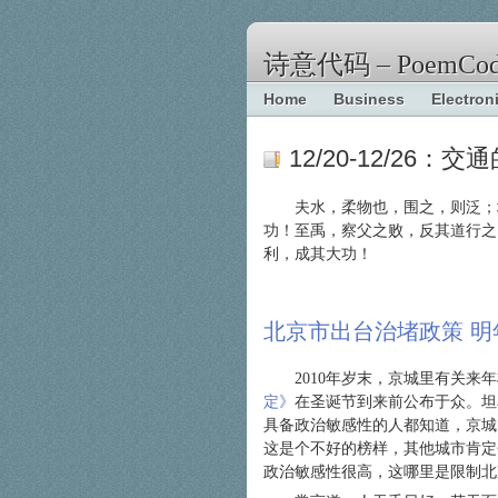
诗意代码 – PoemCod
Home
Business
Electron
12/20-12/26：
夫水，柔物也，围之，则泛；
功！至禹，察父之败，反其道行之
利，成其大功！
北京市出台治堵政策 明
2010年岁末，京城里有关
定》
在圣诞节到来前公布于众。坦
具备政治敏感性的人都知道，京城
这是个不好的榜样，其他城市肯定
政治敏感性很高，这哪里是限制北