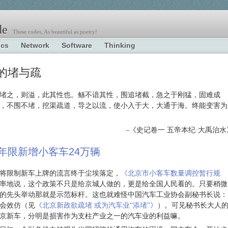
e
These codes, As beautiful as poetry!
ics
Network
Software
Thinking
交通的堵与疏
堵之，则溢，此其性也。鲧不谙其性，围追堵截，急之于刚猛，固难成
，不围不堵，挖渠疏道，导之以流，使小入于大，大通于海。终能变害为
–《史记卷一 五帝本纪·大禹治水
年限新增小客车24万辆
来年将限制新车上牌的流言终于尘埃落定，
《北京市小客车数量调控暂行规
率地说，这个政策不只是给京城人做的，更是给全国人民看的。只要稍微
的先头举动那就是示范标杆。这也就难怪中国汽车工业协会副秘书长说：
会效仿（见
《北京新政欲疏堵 或为汽车业“添堵”》
）。可见秘书长大人
京新车，分明是损害作为支柱产业之一的汽车业的利益嘛。