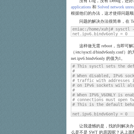
没有 Log，没有 Debug，
applications
和
Solved network unrea
根据他们的办法，这才使得问题顺
问题的解决办法很简单，在 Ter
eniac:/home/xuhj# sysctl -
net.ipv6.bindv6only = 0
这样做无需 reboot，当
（/etc/sysctl.d/bindv
net.ipv6.bindv6only 的值为1。
# This sysctl sets the def
#

# When disabled, IPv6 sock
# traffic with addresses i
# on IPv6 sockets will als
#

# When IPV6_V6ONLY is enab
# connections must open tw
# This is the default beha
net.ipv6.bindv6only = 0
让我遗憾的是，找的到解决办法
么是不是 SWT 的原因呢？从上面