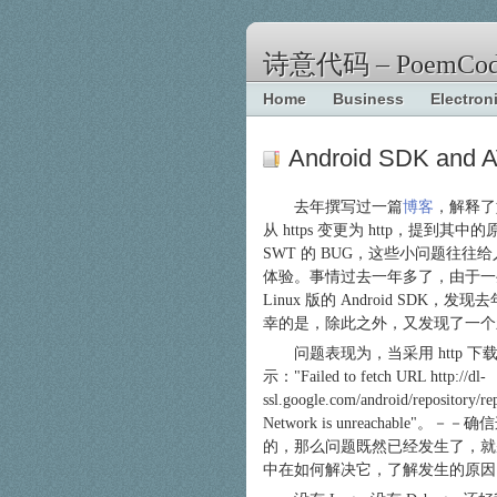
诗意代码 – PoemCod
Home
Business
Electron
Android SDK and AV
去年撰写过一篇
博客
，解释了
从 https 变更为 http，提到其中
SWT 的 BUG，这些小问题往往
体验。事情过去一年多了，由于一
Linux 版的 Android SDK
幸的是，除此之外，又发现了一个
问题表现为，当采用 http 
示：
Failed to fetch URL http://dl-
ssl.google.com/android/repository/re
Network is unreachable
。－－确信
的，那么问题既然已经发生了，就
中在如何解决它，了解发生的原因