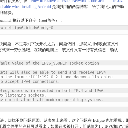
还好我们有搜索引擎。
How to resolve an issue “Network is unreachable” in Java
chable when installing Android
是我找到的两篇博客，给了我很大的帮助，
利解决。
minal 执行以下命令（root角色）：
w net.ipv6.bindv6only=0

即可解决问题，不过等到下次开机之后，问题依旧，那就采用修改配置文件
6only.conf）的方式来一劳永逸吧。在我的电脑上，该文件只有一行有效信息，确认
ault value of the IPV6_V6ONLY socket option.

ets will also be able to send and receive IPv4

n the form ::ffff:192.0.2.1 and daemons listening

o accept IPv4 connections.

led, daemons interested in both IPv4 and IPv6

o listening sockets.

viour of almost all modern operating systems.

，却找不到问题原因。从表象上来看，这个问题在 Eclipse 也能重现，
配置文件里的注释可以看出，如果选项被打开，即赋值为1，IPV6和IPV4