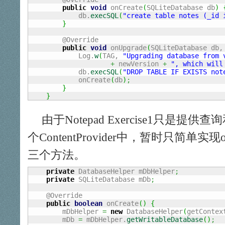
public
void
 onCreate
(
SQLiteDatabase db
)
            db.
execSQL
(
"create table notes (_id 
}
        @Override

public
void
 onUpgrade
(
SQLiteDatabase db,
            Log.
w
(
TAG, 
"Upgrading database from 
+
 newVersion 
+
", which will
            db.
execSQL
(
"DROP TABLE IF EXISTS not
            onCreate
(
db
)
;
}
}
由于Notepad Exercise1只是
个ContentProvider中，暂时只简单实现onCre
三个方法。
private
 DatabaseHelper mDbHelper
;
private
 SQLiteDatabase mDb
;
    @Override

public
boolean
 onCreate
(
)
{
        mDbHelper 
=
new
 DatabaseHelper
(
getContex
	mDb 
=
 mDbHelper.
getWritableDatabase
(
)
;