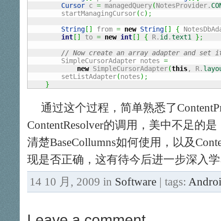
Cursor
 c 
=
 managedQuery
(
NotesProvider.
CO
        startManagingCursor
(
c
)
;
String
[
]
 from 
=
new
String
[
]
{
 NotesDbAd
int
[
]
 to 
=
new
int
[
]
{
 R.
id
.
text1
}
;
// Now create an array adapter and set i
        SimpleCursorAdapter notes 
=
new
 SimpleCursorAdapter
(
this
, R.
layo
        setListAdapter
(
notes
)
;
}
通过这个过程，简单熟悉了ContentP
ContentResolver的调用，美中
清楚BaseCollumns如何使用，以及Content
现是否正确，这有待今后进一步深入学
14 10 月, 2009 in
Software
| tags:
Andro
Leave a comment