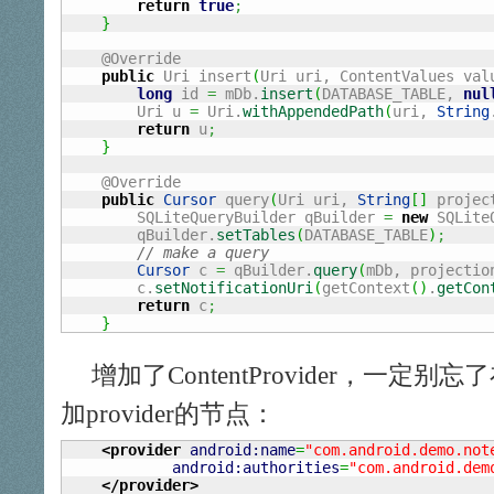
return
true
;
}
    @Override

public
 Uri insert
(
Uri uri, ContentValues val
long
 id 
=
 mDb.
insert
(
DATABASE_TABLE, 
nul
	Uri u 
=
 Uri.
withAppendedPath
(
uri, 
String
return
 u
;
}
    @Override

public
Cursor
 query
(
Uri uri, 
String
[
]
 projec
	SQLiteQueryBuilder qBuilder 
=
new
 SQLite
	qBuilder.
setTables
(
DATABASE_TABLE
)
;
// make a query
Cursor
 c 
=
 qBuilder.
query
(
mDb, projectio
	c.
setNotificationUri
(
getContext
(
)
.
getCon
return
 c
;
}
增加了ContentProvider，一定别忘了在A
加provider的节点：
<provider
android:name
=
"com.android.demo.not
android:authorities
=
"com.android.dem
</provider
>