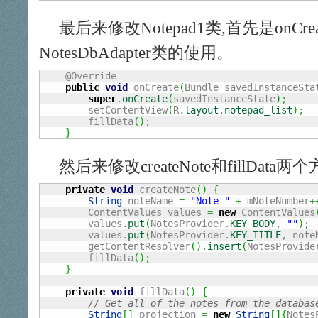
最后来修改Notepad1类,首先是onC
NotesDbAdapter类的使用。
    @Override

public
void
 onCreate
(
Bundle savedInstanceSta
super
.
onCreate
(
savedInstanceState
)
;
        setContentView
(
R.
layout
.
notepad_list
)
;
        fillData
(
)
;
}
然后来修改createNote和fillData两
private
void
 createNote
(
)
{
String
 noteName 
=
"Note "
+
 mNoteNumber
+
	ContentValues values 
=
new
 ContentValues
	values.
put
(
NotesProvider.
KEY_BODY
, 
""
)
;
	values.
put
(
NotesProvider.
KEY_TITLE
, note
	getContentResolver
(
)
.
insert
(
NotesProvide
	fillData
(
)
;
}
private
void
 fillData
(
)
{
// Get all of the notes from the databas
String
[
]
 projection 
=
new
String
[
]
{
Notes